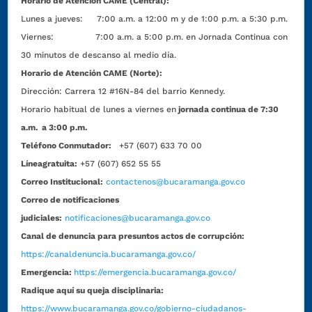
Horario de Atención CAME (Central):
Lunes a jueves: 7:00 a.m. a 12:00 m y de 1:00 p.m. a 5:30 p.m.
Viernes: 7:00 a.m. a 5:00 p.m. en Jornada Continua con
30 minutos de descanso al medio día.
Horario de Atención CAME (Norte):
Dirección:
Carrera 12 #16N-84 del barrio Kennedy.
Horario habitual de lunes a viernes en
jornada continua de 7:30
a.m. a 3:00 p.m.
Teléfono Conmutador:
+57 (607) 633 70 00
Líneagratuita:
+57 (607) 652 55 55
Correo Institucional:
contactenos@bucaramanga.gov.co
Correo de notificaciones
judiciales:
notificaciones@bucaramanga.gov.co
Canal de denuncia para presuntos actos de corrupción:
https://canaldenuncia.bucaramanga.gov.co/
Emergencia:
https://emergencia.bucaramanga.gov.co/
Radique aquí su queja disciplinaria:
https://www.bucaramanga.gov.co/gobierno-ciudadanos-