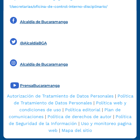
1/secretarias/oficina-de-control-interno-disciplinario/
Alcaldía de Bucaramanga
Funcionarios y contratistas
@AlcaldíaBGA
Alcaldía de Bucaramanga
PrensaBucaramanga
Autorización de Tratamiento de Datos Personales
|
Política
de Tratamiento de Datos Personales
|
Política web y
condiciones de uso
|
Política editorial
|
Plan de
comunicaciones
|
Política de derechos de autor
|
Política
de Seguridad de la Información
|
Uso y monitoreo pagina
web
|
Mapa del sitio