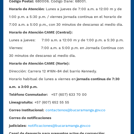
Código Postal:
680006. Código Dane: 68001.
Horario de Atención:
Lunes a jueves de 7:00 a.m. a 12:00 m y de
1:00 p.m. a 5:30 p.m. / viernes jornada continua en el horario de
7:00 a.m. a 5:00 p.m., con 30 minutos de descanso al medio día.
Horario de Atención CAME (Central):
Lunes a jueves: 7:00 a.m. a 12:00 m y de 1:00 p.m. a 5:30 p.m.
Viernes: 7:00 a.m. a 5:00 p.m. en Jornada Continua con
30 minutos de descanso al medio día.
Horario de Atención CAME (Norte):
Dirección:
Carrera 12 #16N-84 del barrio Kennedy.
Horario habitual de lunes a viernes en
jornada continua de 7:30
a.m. a 3:00 p.m.
Teléfono Conmutador:
+57 (607) 633 70 00
Líneagratuita:
+57 (607) 652 55 55
Correo Institucional:
contactenos@bucaramanga.gov.co
Correo de notificaciones
judiciales:
notificaciones@bucaramanga.gov.co
Canal de denuncia para presuntos actos de corrupción: