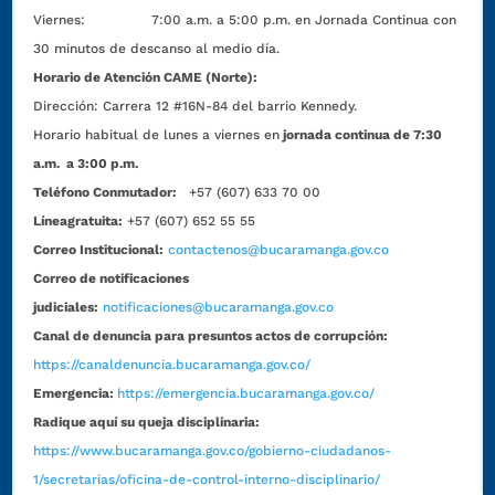
Viernes: 7:00 a.m. a 5:00 p.m. en Jornada Continua con
30 minutos de descanso al medio día.
Horario de Atención CAME (Norte):
Dirección:
Carrera 12 #16N-84 del barrio Kennedy.
Horario habitual de lunes a viernes en
jornada continua de 7:30
a.m. a 3:00 p.m.
Teléfono Conmutador:
+57 (607) 633 70 00
Líneagratuita:
+57 (607) 652 55 55
Correo Institucional:
contactenos@bucaramanga.gov.co
Correo de notificaciones
judiciales:
notificaciones@bucaramanga.gov.co
Canal de denuncia para presuntos actos de corrupción:
https://canaldenuncia.bucaramanga.gov.co/
Emergencia:
https://emergencia.bucaramanga.gov.co/
Radique aquí su queja disciplinaria:
https://www.bucaramanga.gov.co/gobierno-ciudadanos-
1/secretarias/oficina-de-control-interno-disciplinario/