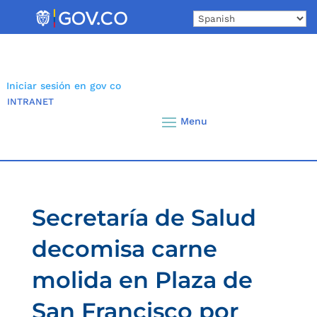
Skip
to
content
Iniciar sesión en gov co
INTRANET
Secretaría de Salud
decomisa carne
molida en Plaza de
San Francisco por