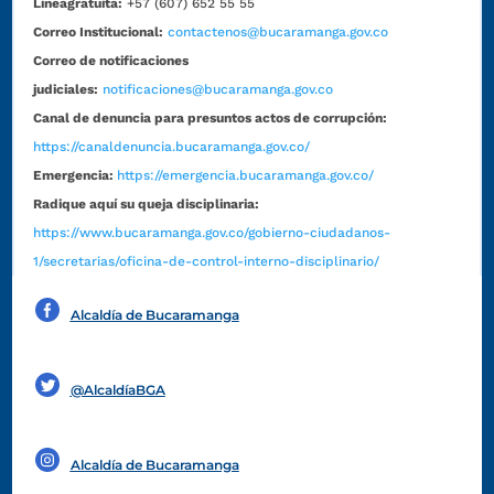
Líneagratuita:
+57 (607) 652 55 55
Correo Institucional:
contactenos@bucaramanga.gov.co
Correo de notificaciones
judiciales:
notificaciones@bucaramanga.gov.co
Canal de denuncia para presuntos actos de corrupción:
https://canaldenuncia.bucaramanga.gov.co/
Emergencia:
https://emergencia.bucaramanga.gov.co/
Radique aquí su queja disciplinaria:
https://www.bucaramanga.gov.co/gobierno-ciudadanos-
1/secretarias/oficina-de-control-interno-disciplinario/
Alcaldía de Bucaramanga
Funcionarios y contratistas
@AlcaldíaBGA
Alcaldía de Bucaramanga