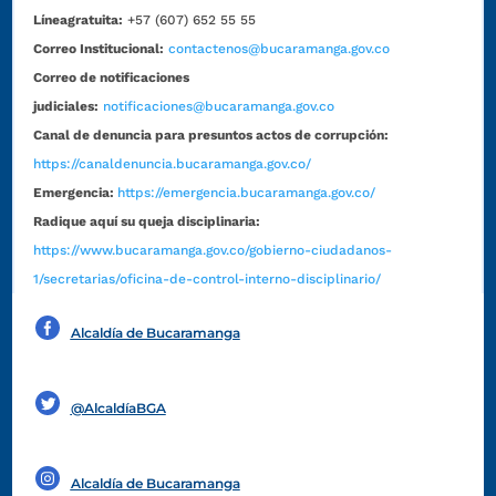
Líneagratuita:
+57 (607) 652 55 55
Correo Institucional:
contactenos@bucaramanga.gov.co
Correo de notificaciones
judiciales:
notificaciones@bucaramanga.gov.co
Canal de denuncia para presuntos actos de corrupción:
https://canaldenuncia.bucaramanga.gov.co/
Emergencia:
https://emergencia.bucaramanga.gov.co/
Radique aquí su queja disciplinaria:
https://www.bucaramanga.gov.co/gobierno-ciudadanos-
1/secretarias/oficina-de-control-interno-disciplinario/
Alcaldía de Bucaramanga
Funcionarios y contratistas
@AlcaldíaBGA
Alcaldía de Bucaramanga