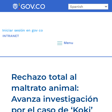
Skip
to
content
Iniciar sesión en gov co
INTRANET
Rechazo total al
maltrato animal:
Avanza investigación
por el caso de ‘Koki’