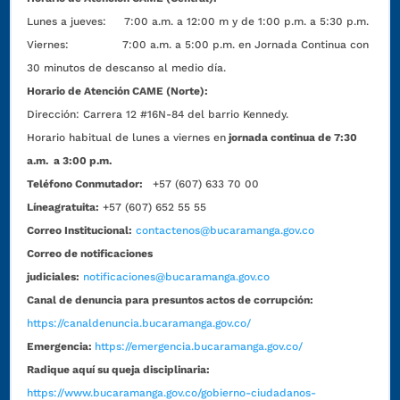
Lunes a jueves: 7:00 a.m. a 12:00 m y de 1:00 p.m. a 5:30 p.m.
Viernes: 7:00 a.m. a 5:00 p.m. en Jornada Continua con
30 minutos de descanso al medio día.
Horario de Atención CAME (Norte):
Dirección:
Carrera 12 #16N-84 del barrio Kennedy.
Horario habitual de lunes a viernes en
jornada continua de 7:30
a.m. a 3:00 p.m.
Teléfono Conmutador:
+57 (607) 633 70 00
Líneagratuita:
+57 (607) 652 55 55
Correo Institucional:
contactenos@bucaramanga.gov.co
Correo de notificaciones
judiciales:
notificaciones@bucaramanga.gov.co
Canal de denuncia para presuntos actos de corrupción:
https://canaldenuncia.bucaramanga.gov.co/
Emergencia:
https://emergencia.bucaramanga.gov.co/
Radique aquí su queja disciplinaria:
https://www.bucaramanga.gov.co/gobierno-ciudadanos-