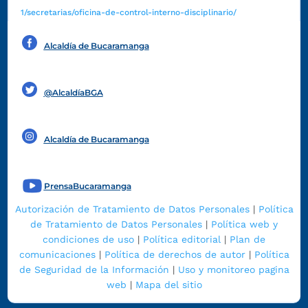
1/secretarias/oficina-de-control-interno-disciplinario/
Alcaldía de Bucaramanga
Funcionarios y contratistas
@AlcaldíaBGA
Alcaldía de Bucaramanga
PrensaBucaramanga
Autorización de Tratamiento de Datos Personales
|
Política
de Tratamiento de Datos Personales
|
Política web y
condiciones de uso
|
Política editorial
|
Plan de
comunicaciones
|
Política de derechos de autor
|
Política
de Seguridad de la Información
|
Uso y monitoreo pagina
web
|
Mapa del sitio