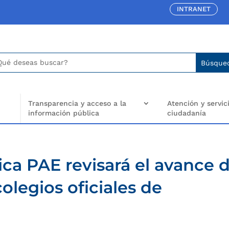
INTRANET
car:
arch
..
Transparencia y acceso a la
Atención y servici
información pública
ciudadanía
ca PAE revisará el avance 
olegios oficiales de