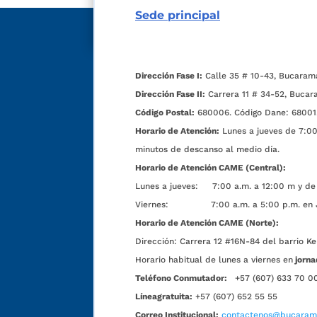
Sede principal
Dirección Fase I:
Calle 35 # 10-43, Bucaram
Dirección Fase II:
Carrera 11 # 34-52, Bucar
Código Postal:
680006. Código Dane: 68001
Horario de Atención:
Lunes a jueves de 7:00 
minutos de descanso al medio día.
Horario de Atención CAME (Central):
Lunes a jueves: 7:00 a.m. a 12:00 m y de 
Viernes: 7:00 a.m. a 5:00 p.m. en Jorn
Horario de Atención CAME (Norte):
Dirección:
Carrera 12 #16N-84 del barrio Ke
Horario habitual de lunes a viernes en
jorna
Teléfono Conmutador:
+57 (607) 633 70 0
Líneagratuita:
+57 (607) 652 55 55
Correo Institucional:
contactenos@bucarama