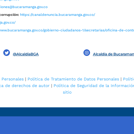
aciones@bucaramanga.gov.co
corrupción:
https://canaldenuncia.bucaramanga.gov.co/
a.gov.co/
www.bucaramanga.gov.co/gobierno-ciudadanos-1/secretarias/oficina-de-contro
@AlcaldíaBGA
Alcaldía de Bucarama
 Personales
|
Política de Tratamiento de Datos Personales
|
Polít
ica de derechos de autor
|
Política de Seguridad de la Informació
sitio