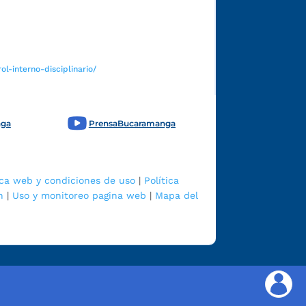
Funcionarios y contratistas
l-interno-disciplinario/
nga
PrensaBucaramanga
ica web y condiciones de uso
|
Política
n
|
Uso y monitoreo pagina web
|
Mapa del