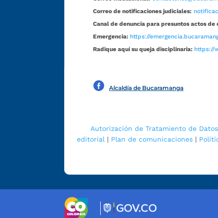
Correo de notificaciones judiciales:
notific
Canal de denuncia para presuntos actos de 
Emergencia:
https://emergencia.bucaramang
Radique aquí su queja disciplinaria:
https://
Alcaldía de Bucaramanga
Autorización de Tratamiento de Datos
editorial
|
Plan de comunicaciones
|
Polít