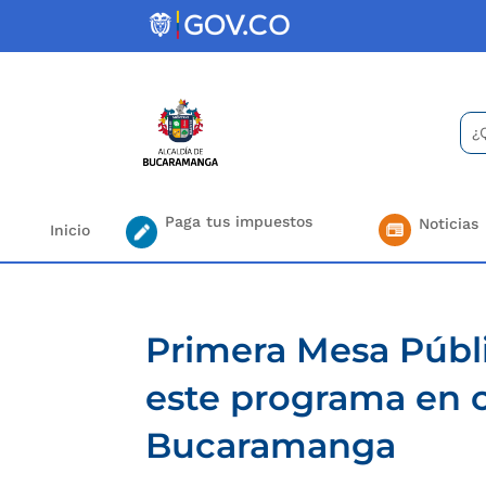
Skip
to
content
Bus
Se
for.
Paga tus impuestos
Noticias
Inicio
Primera Mesa Públi
este programa en c
Bucaramanga