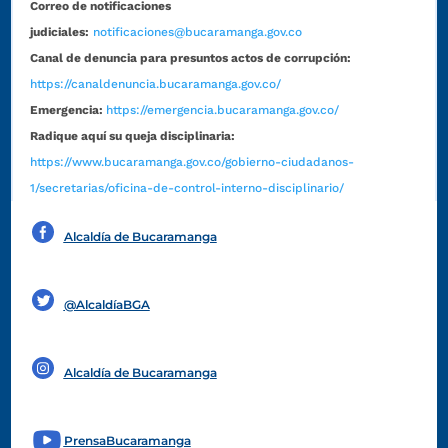
Correo de notificaciones
judiciales:
notificaciones@bucaramanga.gov.co
Canal de denuncia para presuntos actos de corrupción:
https://canaldenuncia.bucaramanga.gov.co/
Emergencia:
https://emergencia.bucaramanga.gov.co/
Radique aquí su queja disciplinaria:
https://www.bucaramanga.gov.co/gobierno-ciudadanos-
1/secretarias/oficina-de-control-interno-disciplinario/
Alcaldía de Bucaramanga
Funcionarios y contratistas
@AlcaldíaBGA
Alcaldía de Bucaramanga
PrensaBucaramanga