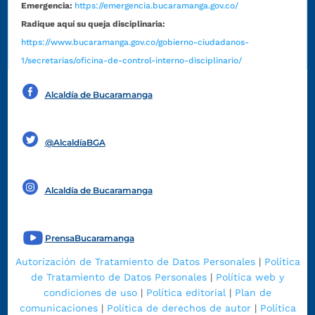
Emergencia:
https://emergencia.bucaramanga.gov.co/
Radique aquí su queja disciplinaria:
https://www.bucaramanga.gov.co/gobierno-ciudadanos-
1/secretarias/oficina-de-control-interno-disciplinario/
Alcaldía de Bucaramanga
Funcionarios y contratistas
@AlcaldíaBGA
Alcaldía de Bucaramanga
PrensaBucaramanga
Autorización de Tratamiento de Datos Personales
|
Política
de Tratamiento de Datos Personales
|
Política web y
condiciones de uso
|
Política editorial
|
Plan de
comunicaciones
|
Política de derechos de autor
|
Política