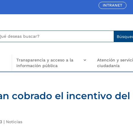
INTRANET
car:
arch
..
Transparencia y acceso a la
Atención y servici
información pública
ciudadanía
an cobrado el incentivo del
23
|
Noticias