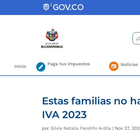
Skip
to
content
Bus
Se
for.
Paga tus impuestos
Noticias
Inicio
Estas familias no h
IVA 2023
por
Silvia Natalia Fandiño Ardila
|
Nov 27, 20