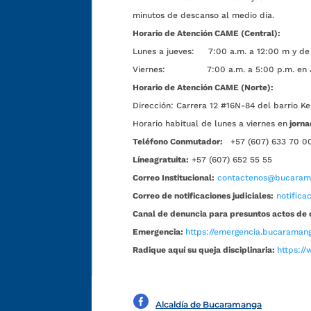
minutos de descanso al medio día.
Horario de Atención CAME (Central):
Lunes a jueves: 7:00 a.m. a 12:00 m y de 
Viernes: 7:00 a.m. a 5:00 p.m. en Jorn
Horario de Atención CAME (Norte):
Dirección:
Carrera 12 #16N-84 del barrio Ke
Horario habitual de lunes a viernes en
jorna
Teléfono Conmutador:
+57 (607) 633 70 0
Líneagratuita:
+57 (607) 652 55 55
Correo Institucional:
contactenos@bucarama
Correo de notificaciones judiciales:
notific
Canal de denuncia para presuntos actos de 
Emergencia:
https://emergencia.bucaramang
Radique aquí su queja disciplinaria:
https://
Alcaldía de Bucaramanga