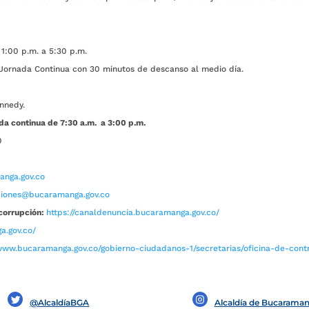
1:00 p.m. a 5:30 p.m.
ada Continua con 30 minutos de descanso al medio día.
nnedy.
da continua de 7:30 a.m. a 3:00 p.m.
0
nga.gov.co
aciones@bucaramanga.gov.co
corrupción:
https://canaldenuncia.bucaramanga.gov.co/
a.gov.co/
www.bucaramanga.gov.co/gobierno-ciudadanos-1/secretarias/oficina-de-contro
@AlcaldíaBGA
Alcaldía de Bucarama