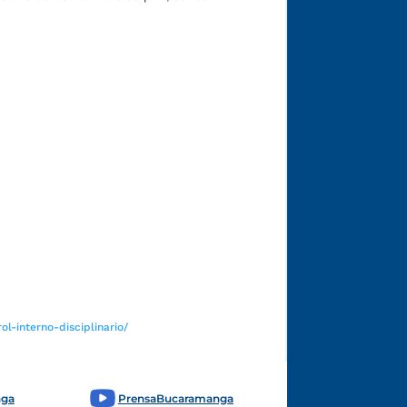
Funcionarios y contratistas
l-interno-disciplinario/
nga
PrensaBucaramanga