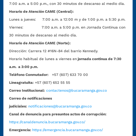
7:00 a.m. a 5:00 p.m., con 30 minutos de descanso al medio día.
Horario de Atención CAME (Central):
Lunes a jueves: 7:00 a.m. a 12:00 m y de 1:00 p.m. a 5:30 p.m.
Viernes: 7:00 a.m. a 5:00 p.m. en Jornada Continua con
30 minutos de descanso al medio día.
Horario de Atención CAME (Norte):
Dirección:
Carrera 12 #16N-84 del barrio Kennedy.
Horario habitual de lunes a viernes en
jornada continua de 7:30
a.m. a 3:00 p.m.
Teléfono Conmutador:
+57 (607) 633 70 00
Líneagratuita:
+57 (607) 652 55 55
Correo Institucional:
contactenos@bucaramanga.gov.co
Correo de notificaciones
judiciales:
notificaciones@bucaramanga.gov.co
Canal de denuncia para presuntos actos de corrupción:
https://canaldenuncia.bucaramanga.gov.co/
Emergencia:
https://emergencia.bucaramanga.gov.co/