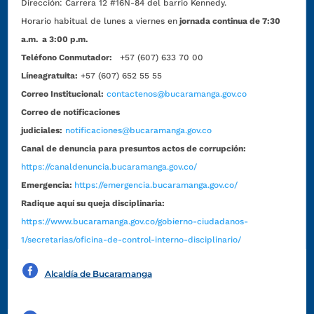
Dirección:
Carrera 12 #16N-84 del barrio Kennedy.
Horario habitual de lunes a viernes en
jornada continua de 7:30
a.m. a 3:00 p.m.
Teléfono Conmutador:
+57 (607) 633 70 00
Líneagratuita:
+57 (607) 652 55 55
Correo Institucional:
contactenos@bucaramanga.gov.co
Correo de notificaciones
judiciales:
notificaciones@bucaramanga.gov.co
Canal de denuncia para presuntos actos de corrupción:
https://canaldenuncia.bucaramanga.gov.co/
Emergencia:
https://emergencia.bucaramanga.gov.co/
Radique aquí su queja disciplinaria:
https://www.bucaramanga.gov.co/gobierno-ciudadanos-
1/secretarias/oficina-de-control-interno-disciplinario/
Alcaldía de Bucaramanga
Funcionarios y contratistas