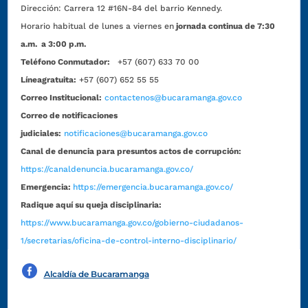
Dirección:
Carrera 12 #16N-84 del barrio Kennedy.
Horario habitual de lunes a viernes en
jornada continua de 7:30
a.m. a 3:00 p.m.
Teléfono Conmutador:
+57 (607) 633 70 00
Líneagratuita:
+57 (607) 652 55 55
Correo Institucional:
contactenos@bucaramanga.gov.co
Correo de notificaciones
judiciales:
notificaciones@bucaramanga.gov.co
Canal de denuncia para presuntos actos de corrupción:
https://canaldenuncia.bucaramanga.gov.co/
Emergencia:
https://emergencia.bucaramanga.gov.co/
Radique aquí su queja disciplinaria:
https://www.bucaramanga.gov.co/gobierno-ciudadanos-
1/secretarias/oficina-de-control-interno-disciplinario/
Alcaldía de Bucaramanga
Funcionarios y contratistas