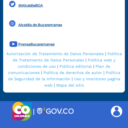
@AlcaldíaBGA
Alcaldía de Bucaramanga
PrensaBucaramanga
Autorización de Tratamiento de Datos Personales
|
Política
de Tratamiento de Datos Personales
|
Política web y
condiciones de uso
|
Política editorial
|
Plan de
comunicaciones
|
Política de derechos de autor
|
Política
de Seguridad de la Información
|
Uso y monitoreo pagina
web
|
Mapa del sitio
|