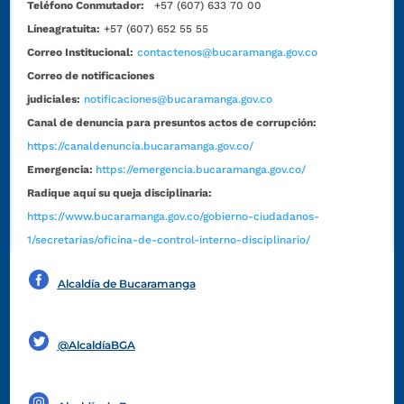
Teléfono Conmutador:
+57 (607) 633 70 00
Líneagratuita:
+57 (607) 652 55 55
Correo Institucional:
contactenos@bucaramanga.gov.co
Correo de notificaciones
judiciales:
notificaciones@bucaramanga.gov.co
Canal de denuncia para presuntos actos de corrupción:
https://canaldenuncia.bucaramanga.gov.co/
Emergencia:
https://emergencia.bucaramanga.gov.co/
Radique aquí su queja disciplinaria:
https://www.bucaramanga.gov.co/gobierno-ciudadanos-
1/secretarias/oficina-de-control-interno-disciplinario/
Alcaldía de Bucaramanga
Funcionarios y contratistas
@AlcaldíaBGA