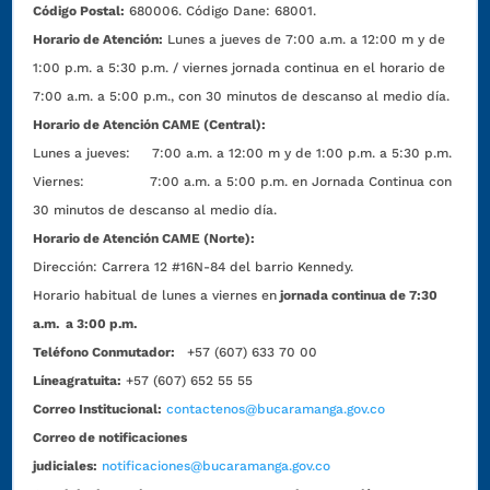
Código Postal:
680006. Código Dane: 68001.
Horario de Atención:
Lunes a jueves de 7:00 a.m. a 12:00 m y de
1:00 p.m. a 5:30 p.m. / viernes jornada continua en el horario de
7:00 a.m. a 5:00 p.m., con 30 minutos de descanso al medio día.
Horario de Atención CAME (Central):
Lunes a jueves: 7:00 a.m. a 12:00 m y de 1:00 p.m. a 5:30 p.m.
Viernes: 7:00 a.m. a 5:00 p.m. en Jornada Continua con
30 minutos de descanso al medio día.
Horario de Atención CAME (Norte):
Dirección:
Carrera 12 #16N-84 del barrio Kennedy.
Horario habitual de lunes a viernes en
jornada continua de 7:30
a.m. a 3:00 p.m.
Teléfono Conmutador:
+57 (607) 633 70 00
Líneagratuita:
+57 (607) 652 55 55
Correo Institucional:
contactenos@bucaramanga.gov.co
Correo de notificaciones
judiciales:
notificaciones@bucaramanga.gov.co