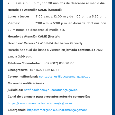
7:00 a.m. a 5:00 p.m., con 30 minutos de descanso al medio día.
Horario de Atención CAME (Central):
Lunes a jueves: 7:00 a.m. a 12:00 m y de 1:00 p.m. a 5:30 p.m.
Viernes: 7:00 a.m. a 5:00 p.m. en Jornada Continua con
30 minutos de descanso al medio día.
Horario de Atención CAME (Norte):
Dirección:
Carrera 12 #16N-84 del barrio Kennedy.
Horario habitual de lunes a viernes en
jornada continua de 7:30
a.m. a 3:00 p.m.
Teléfono Conmutador:
+57 (607) 633 70 00
Líneagratuita:
+57 (607) 652 55 55
Correo Institucional:
contactenos@bucaramanga.gov.co
Correo de notificaciones
judiciales:
notificaciones@bucaramanga.gov.co
Canal de denuncia para presuntos actos de corrupción:
https://canaldenuncia.bucaramanga.gov.co/
Emergencia:
https://emergencia.bucaramanga.gov.co/