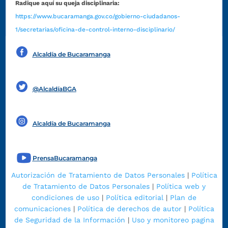
Radique aquí su queja disciplinaria:
https://www.bucaramanga.gov.co/gobierno-ciudadanos-
1/secretarias/oficina-de-control-interno-disciplinario/
Alcaldía de Bucaramanga
Funcionarios y contratistas
@AlcaldíaBGA
Alcaldía de Bucaramanga
PrensaBucaramanga
Autorización de Tratamiento de Datos Personales
|
Política
de Tratamiento de Datos Personales
|
Política web y
condiciones de uso
|
Política editorial
|
Plan de
comunicaciones
|
Política de derechos de autor
|
Política
de Seguridad de la Información
|
Uso y monitoreo pagina