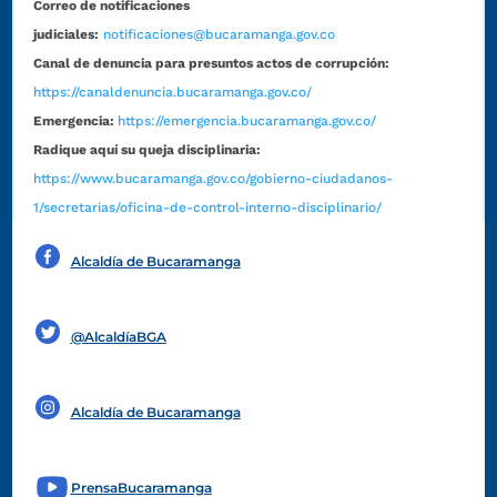
Correo de notificaciones
judiciales:
notificaciones@bucaramanga.gov.co
Canal de denuncia para presuntos actos de corrupción:
https://canaldenuncia.bucaramanga.gov.co/
Emergencia:
https://emergencia.bucaramanga.gov.co/
Radique aquí su queja disciplinaria:
https://www.bucaramanga.gov.co/gobierno-ciudadanos-
1/secretarias/oficina-de-control-interno-disciplinario/
Alcaldía de Bucaramanga
Funcionarios y contratistas
@AlcaldíaBGA
Alcaldía de Bucaramanga
PrensaBucaramanga