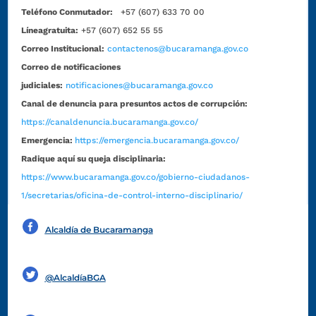
Teléfono Conmutador:
+57 (607) 633 70 00
Líneagratuita:
+57 (607) 652 55 55
Correo Institucional:
contactenos@bucaramanga.gov.co
Correo de notificaciones
judiciales:
notificaciones@bucaramanga.gov.co
Canal de denuncia para presuntos actos de corrupción:
https://canaldenuncia.bucaramanga.gov.co/
Emergencia:
https://emergencia.bucaramanga.gov.co/
Radique aquí su queja disciplinaria:
https://www.bucaramanga.gov.co/gobierno-ciudadanos-
1/secretarias/oficina-de-control-interno-disciplinario/
Alcaldía de Bucaramanga
Funcionarios y contratistas
@AlcaldíaBGA