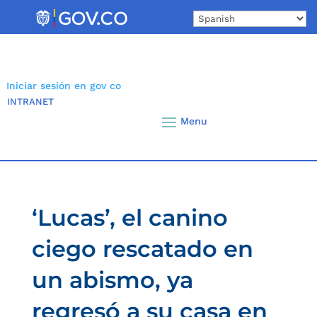
Skip
to
content
Iniciar sesión en gov co
INTRANET
‘Lucas’, el canino
ciego rescatado en
un abismo, ya
regresó a su casa en