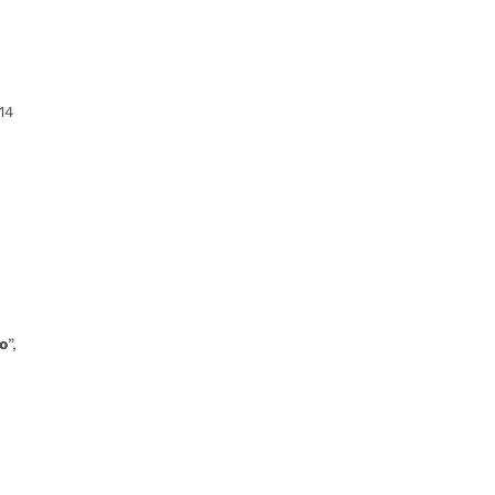
14
ío
”,