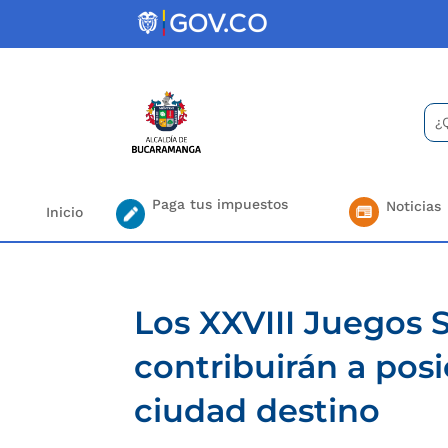
Skip
to
content
Bus
Se
for.
Paga tus impuestos
Noticias
Inicio
Los XXVIII Juegos
contribuirán a po
ciudad destino