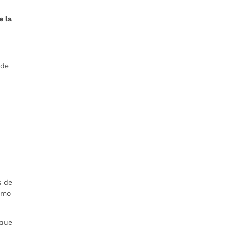
e la
 de
s de
omo
 que