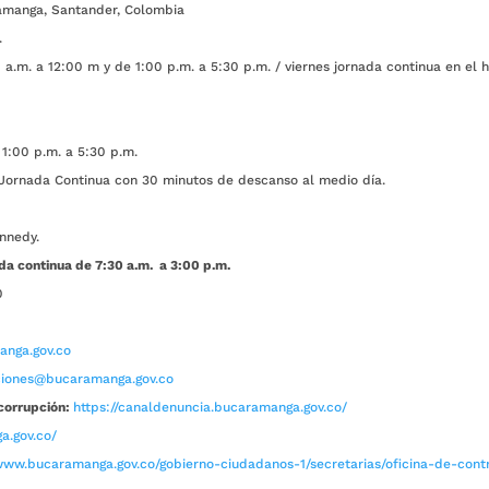
amanga, Santander, Colombia
.
a.m. a 12:00 m y de 1:00 p.m. a 5:30 p.m. / viernes jornada continua en el h
1:00 p.m. a 5:30 p.m.
ada Continua con 30 minutos de descanso al medio día.
nnedy.
da continua de 7:30 a.m. a 3:00 p.m.
0
nga.gov.co
aciones@bucaramanga.gov.co
corrupción:
https://canaldenuncia.bucaramanga.gov.co/
a.gov.co/
www.bucaramanga.gov.co/gobierno-ciudadanos-1/secretarias/oficina-de-contro