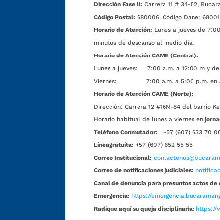
Dirección Fase II:
Carrera 11 # 34-52, Bucar
Código Postal:
680006. Código Dane: 68001
Horario de Atención:
Lunes a jueves de 7:00 
minutos de descanso al medio día.
Horario de Atención CAME (Central):
Lunes a jueves: 7:00 a.m. a 12:00 m y de 
Viernes: 7:00 a.m. a 5:00 p.m. en Jorn
Horario de Atención CAME (Norte):
Dirección:
Carrera 12 #16N-84 del barrio Ke
Horario habitual de lunes a viernes en
jorna
Teléfono Conmutador:
+57 (607) 633 70 0
Líneagratuita:
+57 (607) 652 55 55
Correo Institucional:
contactenos@bucarama
Correo de notificaciones judiciales:
notific
Canal de denuncia para presuntos actos de 
Emergencia:
https://emergencia.bucaramang
Radique aquí su queja disciplinaria:
https://