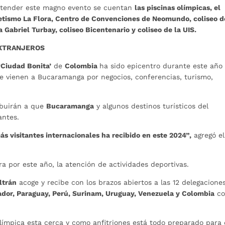
 atender este magno evento se cuentan
las
piscinas olímpicas, el
etismo La Flora, Centro de Convenciones de Neomundo, coliseo d
 Gabriel Turbay, coliseo Bicentenario y coliseo de la UIS.
EXTRANJEROS
‘Ciudad Bonita’
de
Colombia
ha sido epicentro durante este año
que vienen a Bucaramanga por negocios, conferencias, turismo,
ibuirán a que
Bucaramanga
y algunos destinos turísticos del
antes.
 visitantes internacionales ha recibido en este 2024”,
agregó el
rra por este año, la atención de actividades deportivas.
ltrán
acoge y recibe con los brazos abiertos a las 12 delegacione
cuador, Paraguay, Perú, Surinam, Uruguay, Venezuela y Colombia
c
olímpica esta cerca y como anfitriones está todo preparado para