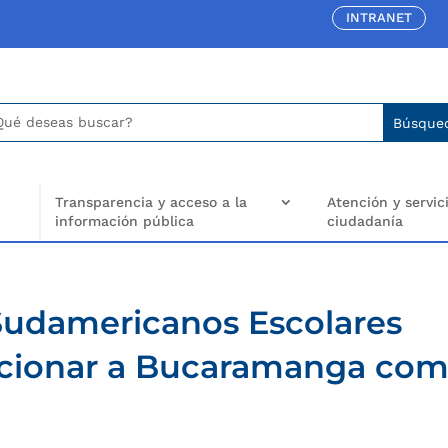
INTRANET
car:
arch
..
Transparencia y acceso a la
Atención y servici
información pública
ciudadanía
 Sudamericanos Escolares
sicionar a Bucaramanga co