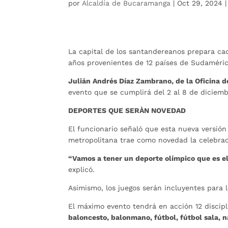
por
Alcaldía de Bucaramanga
|
Oct 29, 2024
La capital de los santandereanos prepara cad
años provenientes de 12 países de Sudaméric
Julián Andrés Díaz Zambrano, de la Oficina d
evento que se cumplirá del 2 al 8 de diciem
DEPORTES QUE SERÀN NOVEDAD
El funcionario señaló que esta nueva versió
metropolitana trae como novedad la celebrac
“Vamos a tener un deporte olímpico que es el
explicó.
Asimismo, los juegos serán incluyentes para lo
El máximo evento tendrá en acción 12 discip
baloncesto, balonmano, fútbol, fútbol sala, na