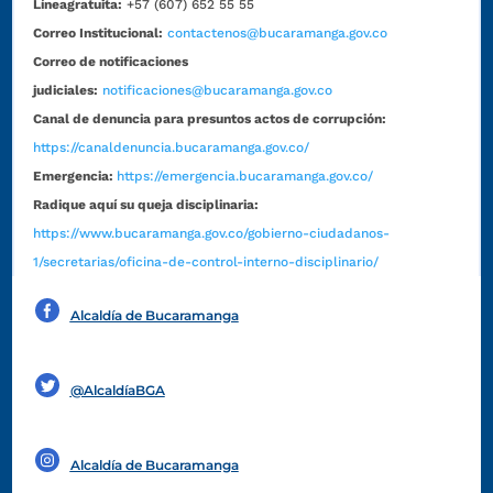
Líneagratuita:
+57 (607) 652 55 55
Correo Institucional:
contactenos@bucaramanga.gov.co
Correo de notificaciones
judiciales:
notificaciones@bucaramanga.gov.co
Canal de denuncia para presuntos actos de corrupción:
https://canaldenuncia.bucaramanga.gov.co/
Emergencia:
https://emergencia.bucaramanga.gov.co/
Radique aquí su queja disciplinaria:
https://www.bucaramanga.gov.co/gobierno-ciudadanos-
1/secretarias/oficina-de-control-interno-disciplinario/
Alcaldía de Bucaramanga
Funcionarios y contratistas
@AlcaldíaBGA
Alcaldía de Bucaramanga