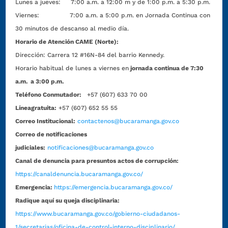
Lunes a jueves: 7:00 a.m. a 12:00 m y de 1:00 p.m. a 5:30 p.m.
Viernes: 7:00 a.m. a 5:00 p.m. en Jornada Continua con
30 minutos de descanso al medio día.
Horario de Atención CAME (Norte):
Dirección:
Carrera 12 #16N-84 del barrio Kennedy.
Horario habitual de lunes a viernes en
jornada continua de 7:30
a.m. a 3:00 p.m.
Teléfono Conmutador:
+57 (607) 633 70 00
Líneagratuita:
+57 (607) 652 55 55
Correo Institucional:
contactenos@bucaramanga.gov.co
Correo de notificaciones
judiciales:
notificaciones@bucaramanga.gov.co
Canal de denuncia para presuntos actos de corrupción:
https://canaldenuncia.bucaramanga.gov.co/
Emergencia:
https://emergencia.bucaramanga.gov.co/
Radique aquí su queja disciplinaria:
https://www.bucaramanga.gov.co/gobierno-ciudadanos-
1/secretarias/oficina-de-control-interno-disciplinario/