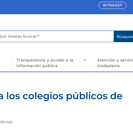
INTRANET
car:
arch
..
Transparencia y acceso a la
Atención y servici
información pública
ciudadanía
a los colegios públicos de
oticias