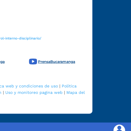
Funcionarios y contratistas
l-interno-disciplinario/
nga
PrensaBucaramanga
ica web y condiciones de uso
|
Política
n
|
Uso y monitoreo pagina web
|
Mapa del