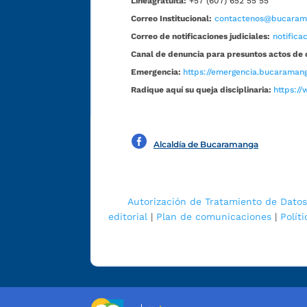
Líneagratuita:
+57 (607) 652 55 55
Correo Institucional:
contactenos@bucarama
Correo de notificaciones judiciales:
notific
Canal de denuncia para presuntos actos de 
Emergencia:
https://emergencia.bucaramang
Radique aquí su queja disciplinaria:
https://
Alcaldía de Bucaramanga
Autorización de Tratamiento de Datos
editorial
|
Plan de comunicaciones
|
Polít