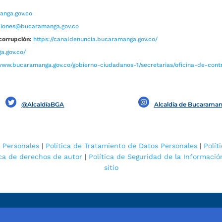
nga.gov.co
aciones@bucaramanga.gov.co
corrupción:
https://canaldenuncia.bucaramanga.gov.co/
a.gov.co/
www.bucaramanga.gov.co/gobierno-ciudadanos-1/secretarias/oficina-de-contro
@AlcaldíaBGA
Alcaldía de Bucarama
 Personales
|
Política de Tratamiento de Datos Personales
|
Polít
ica de derechos de autor
|
Política de Seguridad de la Informació
sitio