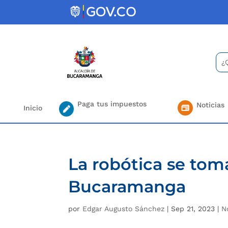
Skip
to
content
Bus
Se
for.
Paga tus impuestos
Noticias
Inicio
La robótica se tom
Bucaramanga
por
Edgar Augusto Sánchez
|
Sep 21, 2023
|
N