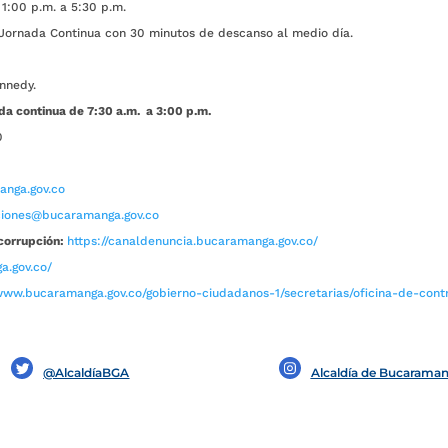
1:00 p.m. a 5:30 p.m.
ada Continua con 30 minutos de descanso al medio día.
nnedy.
da continua de 7:30 a.m. a 3:00 p.m.
0
nga.gov.co
aciones@bucaramanga.gov.co
corrupción:
https://canaldenuncia.bucaramanga.gov.co/
a.gov.co/
www.bucaramanga.gov.co/gobierno-ciudadanos-1/secretarias/oficina-de-contro
@AlcaldíaBGA
Alcaldía de Bucarama