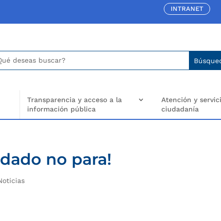
INTRANET
car:
arch
..
Transparencia y acceso a la
Atención y servici
información pública
ciudadanía
dado no para!
Noticias