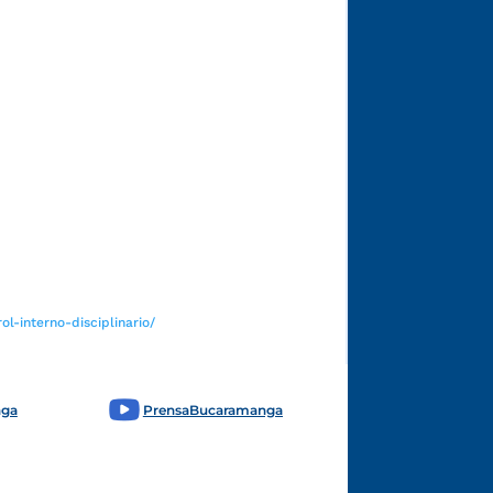
Funcionarios y contratistas
l-interno-disciplinario/
nga
PrensaBucaramanga