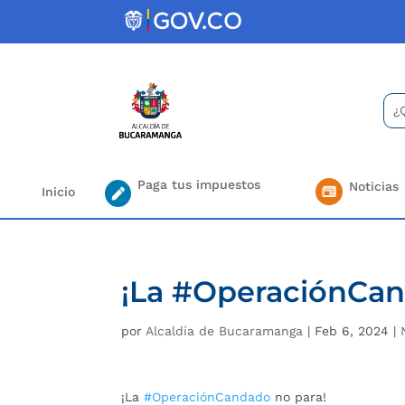
Skip
to
content
Bus
Se
for.
Paga tus impuestos
Noticias
Inicio
¡La #OperaciónCan
por
Alcaldía de Bucaramanga
|
Feb 6, 2024
|
¡La
#OperaciónCandado
no para!