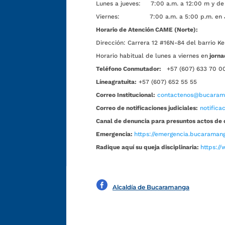
Lunes a jueves: 7:00 a.m. a 12:00 m y de 
Viernes: 7:00 a.m. a 5:00 p.m. en Jorn
Horario de Atención CAME (Norte):
Dirección:
Carrera 12 #16N-84 del barrio Ke
Horario habitual de lunes a viernes en
jorna
Teléfono Conmutador:
+57 (607) 633 70 0
Líneagratuita:
+57 (607) 652 55 55
Correo Institucional:
contactenos@bucarama
Correo de notificaciones judiciales:
notific
Canal de denuncia para presuntos actos de 
Emergencia:
https://emergencia.bucaramang
Radique aquí su queja disciplinaria:
https://
Alcaldía de Bucaramanga