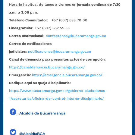
Horario habitual de lunes a viernes en
jornada continua de 7:30
a.m. a 3:00 p.m.
Teléfono Conmutador:
+57 (607) 633 70 00
Líneagratuita:
+57 (607) 652 55 55
Correo Institucional:
contactenos@bucaramanga.gov.co
Correo de notificaciones
judiciales:
notificaciones@bucaramanga.gov.co
Canal de denuncia para presuntos actos de corrupción:
https://canaldenuncia.bucaramanga.gov.co/
Emergencia:
https://emergencia.bucaramanga.gov.co/
Radique aquí su queja disciplinaria:
https://www.bucaramanga.gov.co/gobierno-ciudadanos-
1/secretarias/oficina-de-control-interno-disciplinario/
Alcaldía de Bucaramanga
Funcionarios y contratistas
@AlcaldíaBGA