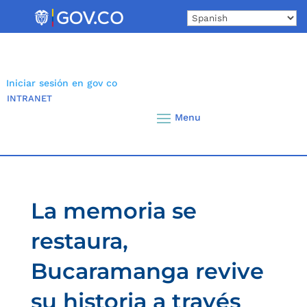
Skip
to
content
Iniciar sesión en gov co
INTRANET
La memoria se
restaura,
Bucaramanga revive
su historia a través