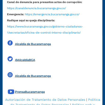
Canal de denuncia para presuntos actos de corrupción:
https://canaldenuncia.bucaramanga.gov.co/
Emergencia:
https://emergencia.bucaramanga.gov.co/
Radique aquí su queja disciplinaria:
https://www.bucaramanga.gov.co/gobierno-ciudadanos-
1/secretarias/oficina-de-control-interno-disciplinario/
Alcaldía de Bucaramanga
Funcionarios y contratistas
@AlcaldíaBGA
Alcaldía de Bucaramanga
PrensaBucaramanga
Autorización de Tratamiento de Datos Personales
|
Política
de Tratamiento de Datos Personales
|
Política web y