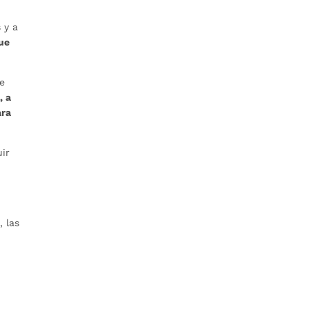
 y a
ue
de
, a
ara
ir
 las