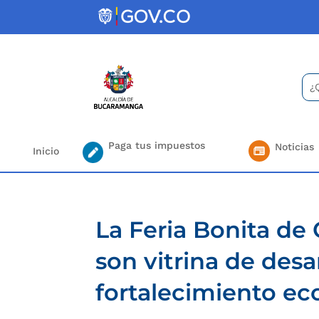
Skip
to
content
Bus
Se
for.
Paga tus impuestos
Noticias
Inicio
La Feria Bonita de
son vitrina de desa
fortalecimiento e