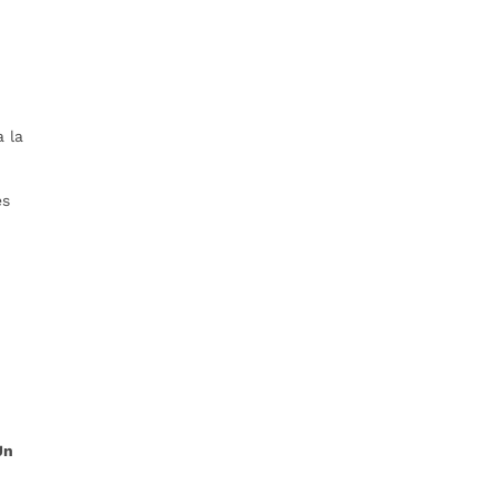
a la
es
Un