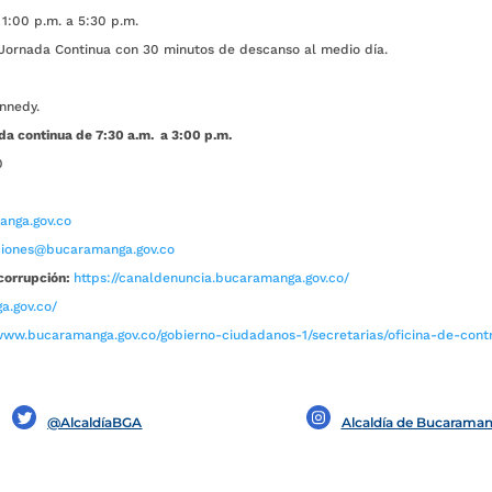
1:00 p.m. a 5:30 p.m.
ada Continua con 30 minutos de descanso al medio día.
nnedy.
da continua de 7:30 a.m. a 3:00 p.m.
0
nga.gov.co
aciones@bucaramanga.gov.co
corrupción:
https://canaldenuncia.bucaramanga.gov.co/
a.gov.co/
www.bucaramanga.gov.co/gobierno-ciudadanos-1/secretarias/oficina-de-contro
@AlcaldíaBGA
Alcaldía de Bucarama