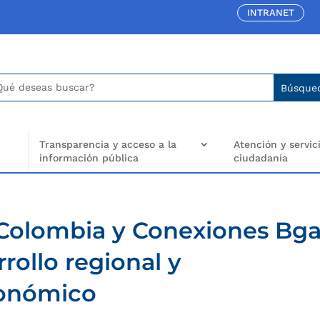
INTRANET
car:
arch
..
Transparencia y acceso a la
Atención y servici
información pública
ciudadanía
 Colombia y Conexiones Bga
rrollo regional y
conómico