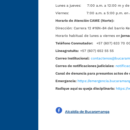
Lunes a jueves: 7:00 a.m. a 12:00 m y de 
Viernes: 7:00 a.m. a 5:00 p.m. en Jorn
Horario de Atención CAME (Norte):
Dirección:
Carrera 12 #16N-84 del barrio Ke
Horario habitual de lunes a viernes en
jorna
Teléfono Conmutador:
+57 (607) 633 70 0
Líneagratuita:
+57 (607) 652 55 55
Correo Institucional:
contactenos@bucarama
Correo de notificaciones judiciales:
notific
Canal de denuncia para presuntos actos de 
Emergencia:
https://emergencia.bucaramang
Radique aquí su queja disciplinaria:
https://
Alcaldía de Bucaramanga