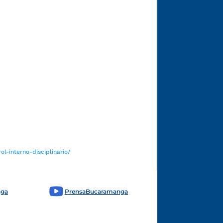
Funcionarios y contratistas
l-interno-disciplinario/
nga
PrensaBucaramanga