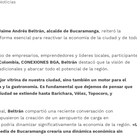
Noticias
 Jaime Andrés Beltrán, alcalde de Bucaramanga
, reiteró la
forma esencial para reactivar la economía de la ciudad y de tod
po de empresarios, emprendedores y líderes locales, participant
 Colombia, CONEXIONES BGA, Beltrán
destacó que la visión de
dicionales y abarcar todo el potencial de la región.
jor vitrina de nuestra ciudad, sino también un motor para el
ía y la gastronomía. Es fundamental que dejemos de pensar que
udad se extiende hasta Barichara, Vélez, Topocoro, y
nal,
Beltrán
compartió una reciente conversación con
pusieron la creación de un aeropuerto de carga en
 podría dinamizar significativamente la economía de la región.
«
media de Bucaramanga crearía una dinámica económica sin