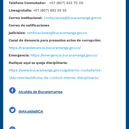
Teléfono Conmutador:
+57 (607) 633 70 00
Líneagratuita:
+57 (607) 652 55 55
Correo Institucional:
contactenos@bucaramanga.gov.co
Correo de notificaciones
judiciales:
notificaciones@bucaramanga.gov.co
Canal de denuncia para presuntos actos de corrupción:
https://canaldenuncia.bucaramanga.gov.co/
Emergencia:
https://emergencia.bucaramanga.gov.co/
Radique aquí su queja disciplinaria:
https://www.bucaramanga.gov.co/gobierno-ciudadanos-
1/secretarias/oficina-de-control-interno-disciplinario/
Alcaldía de Bucaramanga
Funcionarios y contratistas
@AlcaldíaBGA