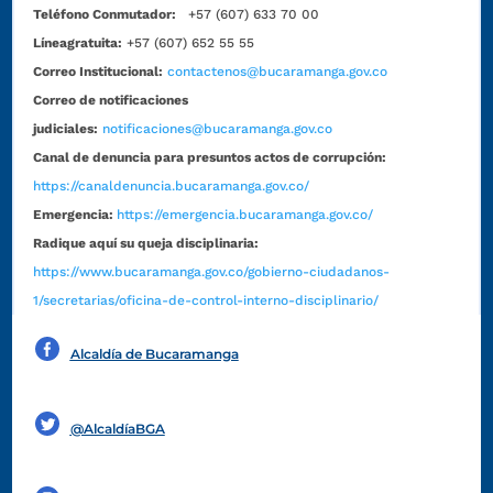
Teléfono Conmutador:
+57 (607) 633 70 00
Líneagratuita:
+57 (607) 652 55 55
Correo Institucional:
contactenos@bucaramanga.gov.co
Correo de notificaciones
judiciales:
notificaciones@bucaramanga.gov.co
Canal de denuncia para presuntos actos de corrupción:
https://canaldenuncia.bucaramanga.gov.co/
Emergencia:
https://emergencia.bucaramanga.gov.co/
Radique aquí su queja disciplinaria:
https://www.bucaramanga.gov.co/gobierno-ciudadanos-
1/secretarias/oficina-de-control-interno-disciplinario/
Alcaldía de Bucaramanga
Funcionarios y contratistas
@AlcaldíaBGA