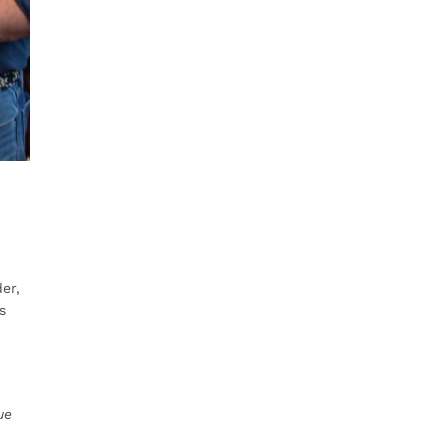
er,
s
ue