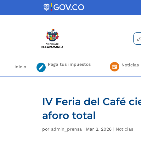
Skip
to
content
Bus
Se
for.
Paga tus impuestos
Noticias
Inicio
IV Feria del Café c
aforo total
por
admin_prensa
|
Mar 2, 2026
|
Noticias