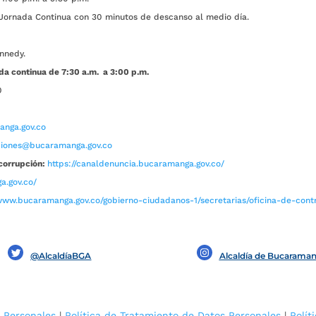
ada Continua con 30 minutos de descanso al medio día.
nnedy.
da continua de 7:30 a.m. a 3:00 p.m.
0
nga.gov.co
aciones@bucaramanga.gov.co
corrupción:
https://canaldenuncia.bucaramanga.gov.co/
a.gov.co/
www.bucaramanga.gov.co/gobierno-ciudadanos-1/secretarias/oficina-de-contro
@AlcaldíaBGA
Alcaldía de Bucarama
 Personales
|
Política de Tratamiento de Datos Personales
|
Polít