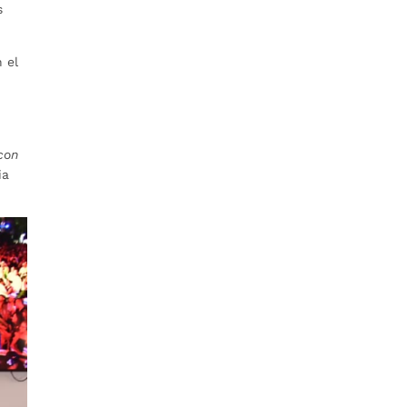
s
 el
con
ia