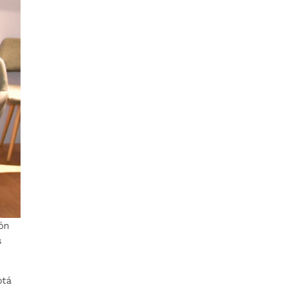
ión
s
otá