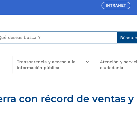
INTRANET
car:
arch
..
Transparencia y acceso a la
Atención y servici
información pública
ciudadanía
ierra con récord de ventas y