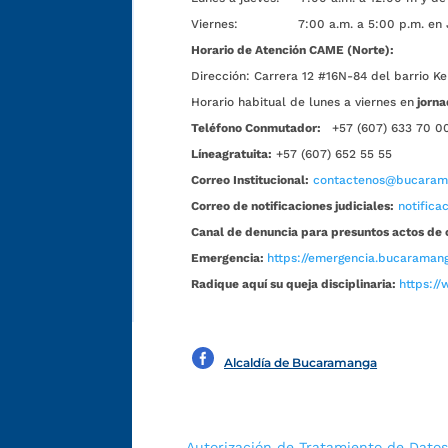
Viernes: 7:00 a.m. a 5:00 p.m. en Jorn
Horario de Atención CAME (Norte):
Dirección:
Carrera 12 #16N-84 del barrio Ke
Horario habitual de lunes a viernes en
jorna
Teléfono Conmutador:
+57 (607) 633 70 0
Líneagratuita:
+57 (607) 652 55 55
Correo Institucional:
contactenos@bucarama
Correo de notificaciones judiciales:
notific
Canal de denuncia para presuntos actos de 
Emergencia:
https://emergencia.bucaramang
Radique aquí su queja disciplinaria:
https://
Alcaldía de Bucaramanga
Autorización de Tratamiento de Datos