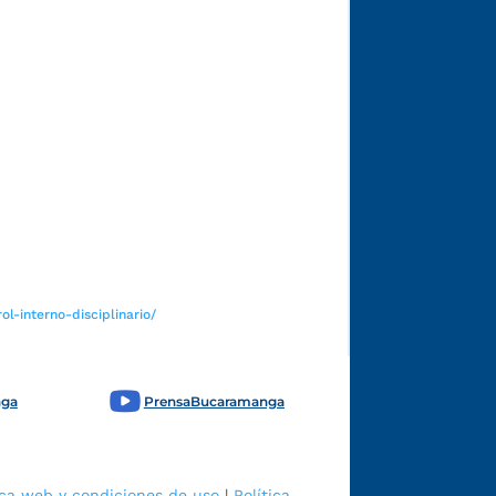
Funcionarios y contratistas
l-interno-disciplinario/
nga
PrensaBucaramanga
ica web y condiciones de uso
|
Política