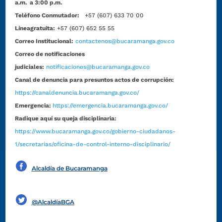
a.m. a 3:00 p.m.
Teléfono Conmutador:
+57 (607) 633 70 00
Líneagratuita:
+57 (607) 652 55 55
Correo Institucional:
contactenos@bucaramanga.gov.co
Correo de notificaciones
judiciales:
notificaciones@bucaramanga.gov.co
Canal de denuncia para presuntos actos de corrupción:
https://canaldenuncia.bucaramanga.gov.co/
Emergencia:
https://emergencia.bucaramanga.gov.co/
Radique aquí su queja disciplinaria:
https://www.bucaramanga.gov.co/gobierno-ciudadanos-
1/secretarias/oficina-de-control-interno-disciplinario/
Alcaldía de Bucaramanga
Funcionarios y contratistas
@AlcaldíaBGA