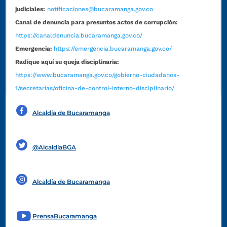
judiciales:
notificaciones@bucaramanga.gov.co
Canal de denuncia para presuntos actos de corrupción:
https://canaldenuncia.bucaramanga.gov.co/
Emergencia:
https://emergencia.bucaramanga.gov.co/
Radique aquí su queja disciplinaria:
https://www.bucaramanga.gov.co/gobierno-ciudadanos-
1/secretarias/oficina-de-control-interno-disciplinario/
Alcaldía de Bucaramanga
Funcionarios y contratistas
@AlcaldíaBGA
Alcaldía de Bucaramanga
PrensaBucaramanga