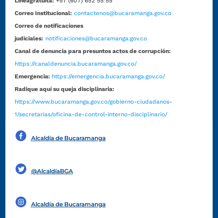
Líneagratuita:
+57 (607) 652 55 55
Correo Institucional:
contactenos@bucaramanga.gov.co
Correo de notificaciones
judiciales:
notificaciones@bucaramanga.gov.co
Canal de denuncia para presuntos actos de corrupción:
https://canaldenuncia.bucaramanga.gov.co/
Emergencia:
https://emergencia.bucaramanga.gov.co/
Radique aquí su queja disciplinaria:
https://www.bucaramanga.gov.co/gobierno-ciudadanos-
1/secretarias/oficina-de-control-interno-disciplinario/
Alcaldía de Bucaramanga
Funcionarios y contratistas
@AlcaldíaBGA
Alcaldía de Bucaramanga