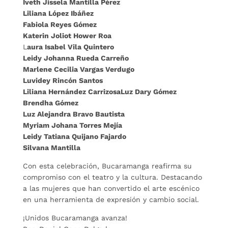
Iveth Jissela Mantilla Pérez
Liliana López Ibáñez
Fabiola Reyes Gómez
Katerin Joliot Hower Roa
L
aura Isabel Vila Quintero
Leidy Johanna Rueda Carreño
Marlene Cecilia Vargas Verdugo
Luvidey Rincón Santos
Liliana Hernández CarrizosaLuz Dary Gómez
Brendha Gómez
Luz Alejandra Bravo Bautista
Myriam Johana Torres Mejía
Leidy Tatiana Quijano Fajardo
Silvana Mantilla
Con esta celebración, Bucaramanga reafirma su
compromiso con el teatro y la cultura. Destacando
a las mujeres que han convertido el arte escénico
en una herramienta de expresión y cambio social.
¡Unidos Bucaramanga avanza!