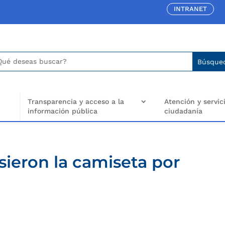
INTRANET
car:
arch
..
Transparencia y acceso a la
Atención y servici
información pública
ciudadanía
sieron la camiseta por