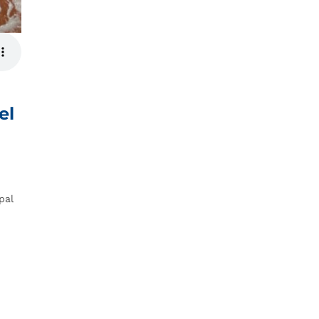
el
pal