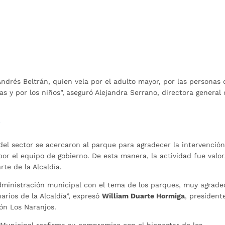
Andrés Beltrán, quien vela por el adulto mayor, por las personas
s y por los niños”,
aseguró Alejandra Serrano, directora general
?
del sector se acercaron al parque para agradecer la intervención
or el equipo de gobierno. De esta manera, la actividad fue valo
te de la Alcaldía.
dministración municipal con el tema de los parques, muy agrade
rios de la Alcaldía”, expresó
William Duarte Hormiga
, president
ón Los Naranjos.
 Municipal reafirma su compromiso con el bienestar de los