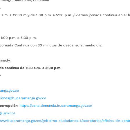
.
a.m. a 12:00 m y de 1:00 p.m. a 5:30 p.m. / viernes jornada continua en el h
1:00 p.m. a 5:30 p.m.
ada Continua con 30 minutos de descanso al medio día.
nnedy.
da continua de 7:30 a.m. a 3:00 p.m.
0
nga.gov.co
aciones@bucaramanga.gov.co
corrupción:
https://canaldenuncia.bucaramanga.gov.co/
a.gov.co/
www.bucaramanga.gov.co/gobierno-ciudadanos-1/secretarias/oficina-de-contro