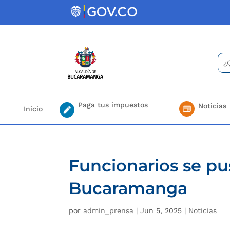
Skip
to
content
Bus
Se
for.
Paga tus impuestos
Noticias
Inicio
Funcionarios se pu
Bucaramanga
por
admin_prensa
|
Jun 5, 2025
|
Noticias