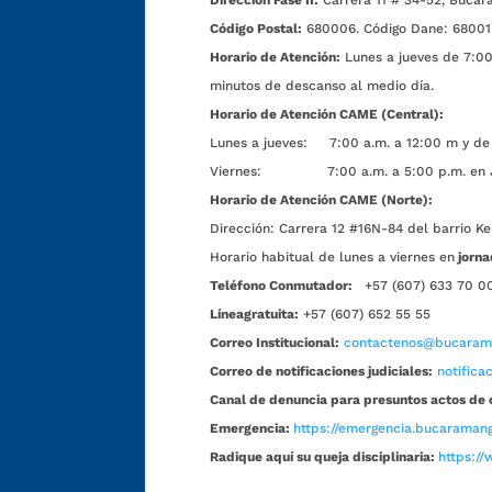
Código Postal:
680006. Código Dane: 68001
Horario de Atención:
Lunes a jueves de 7:00 
minutos de descanso al medio día.
Horario de Atención CAME (Central):
Lunes a jueves: 7:00 a.m. a 12:00 m y de 
Viernes: 7:00 a.m. a 5:00 p.m. en Jorn
Horario de Atención CAME (Norte):
Dirección:
Carrera 12 #16N-84 del barrio Ke
Horario habitual de lunes a viernes en
jorna
Teléfono Conmutador:
+57 (607) 633 70 0
Líneagratuita:
+57 (607) 652 55 55
Correo Institucional:
contactenos@bucarama
Correo de notificaciones judiciales:
notific
Canal de denuncia para presuntos actos de 
Emergencia:
https://emergencia.bucaramang
Radique aquí su queja disciplinaria:
https://