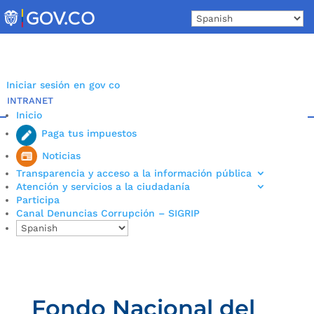
Skip
to
content
Iniciar sesión en gov co
INTRANET
Inicio
Paga tus impuestos
Noticias
Transparencia y acceso a la información pública
Atención y servicios a la ciudadanía
Participa
Canal Denuncias Corrupción – SIGRIP
Fondo Nacional del