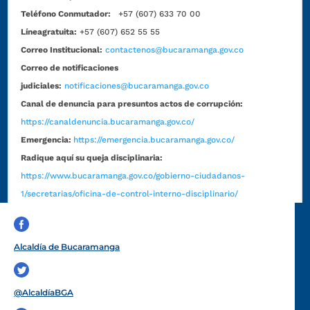
Teléfono Conmutador:
+57 (607) 633 70 00
Líneagratuita:
+57 (607) 652 55 55
Correo Institucional:
contactenos@bucaramanga.gov.co
Correo de notificaciones
judiciales:
notificaciones@bucaramanga.gov.co
Canal de denuncia para presuntos actos de corrupción:
https://canaldenuncia.bucaramanga.gov.co/
Emergencia:
https://emergencia.bucaramanga.gov.co/
Radique aquí su queja disciplinaria:
https://www.bucaramanga.gov.co/gobierno-ciudadanos-
1/secretarias/oficina-de-control-interno-disciplinario/
Alcaldía de Bucaramanga
Funcionarios y contratistas
@AlcaldíaBGA