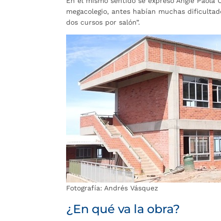
En el mismo sentido se expresó Angie Paola 
megacolegio, antes habían muchas dificultade
dos cursos por salón”.
Fotografía: Andrés Vásquez
¿En qué va la obra?