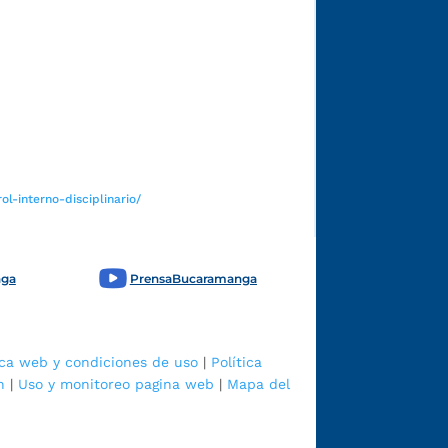
Funcionarios y contratistas
l-interno-disciplinario/
nga
PrensaBucaramanga
ica web y condiciones de uso
|
Política
n
|
Uso y monitoreo pagina web
|
Mapa del