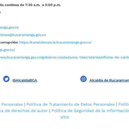
da continua de 7:30 a.m. a 3:00 p.m.
0
nga.gov.co
aciones@bucaramanga.gov.co
corrupción:
https://canaldenuncia.bucaramanga.gov.co/
a.gov.co/
www.bucaramanga.gov.co/gobierno-ciudadanos-1/secretarias/oficina-de-contro
@AlcaldíaBGA
Alcaldía de Bucarama
 Personales
|
Política de Tratamiento de Datos Personales
|
Polít
ica de derechos de autor
|
Política de Seguridad de la Informació
sitio