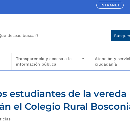
INTRANET
car:
arch
..
Transparencia y acceso a la
Atención y servici
información pública
ciudadanía
os estudiantes de la vereda
rán el Colegio Rural Bosconi
ticias