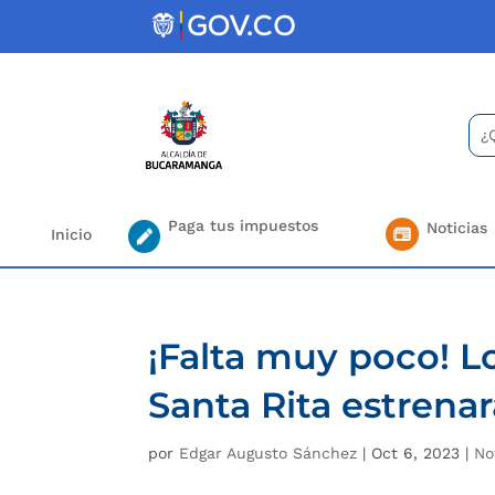
Skip
to
content
Bus
Se
for.
Paga tus impuestos
Noticias
Inicio
¡Falta muy poco! L
Santa Rita estrena
por
Edgar Augusto Sánchez
|
Oct 6, 2023
|
No