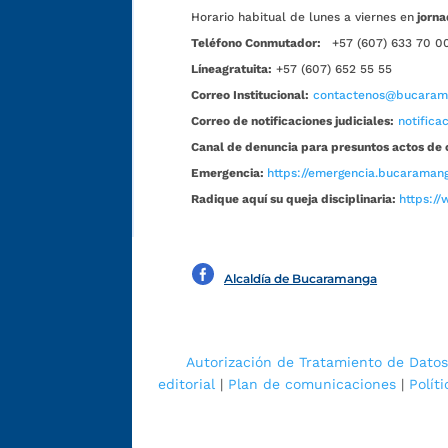
Horario habitual de lunes a viernes en
jorna
Teléfono Conmutador:
+57 (607) 633 70 0
Líneagratuita:
+57 (607) 652 55 55
Correo Institucional:
contactenos@bucarama
Correo de notificaciones judiciales:
notific
Canal de denuncia para presuntos actos de 
Emergencia:
https://emergencia.bucaramang
Radique aquí su queja disciplinaria:
https://
Alcaldía de Bucaramanga
Autorización de Tratamiento de Datos
editorial
|
Plan de comunicaciones
|
Polít