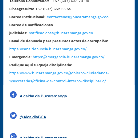
Teléfono Conmutador:
+57 (607) 633 70 00
Líneagratuita:
+57 (607) 652 55 55
Correo Institucional:
contactenos@bucaramanga.gov.co
Correo de notificaciones
judiciales:
notificaciones@bucaramanga.gov.co
Canal de denuncia para presuntos actos de corrupción:
https://canaldenuncia.bucaramanga.gov.co/
Emergencia:
https://emergencia.bucaramanga.gov.co/
Radique aquí su queja disciplinaria:
https://www.bucaramanga.gov.co/gobierno-ciudadanos-
1/secretarias/oficina-de-control-interno-disciplinario/
Alcaldía de Bucaramanga
Funcionarios y contratistas
@AlcaldíaBGA
Alcaldía de Bucaramanga