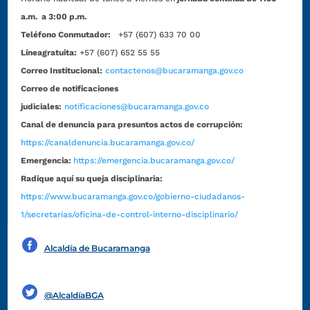
a.m. a 3:00 p.m.
Teléfono Conmutador:
+57 (607) 633 70 00
Líneagratuita:
+57 (607) 652 55 55
Correo Institucional:
contactenos@bucaramanga.gov.co
Correo de notificaciones
judiciales:
notificaciones@bucaramanga.gov.co
Canal de denuncia para presuntos actos de corrupción:
https://canaldenuncia.bucaramanga.gov.co/
Emergencia:
https://emergencia.bucaramanga.gov.co/
Radique aquí su queja disciplinaria:
https://www.bucaramanga.gov.co/gobierno-ciudadanos-
1/secretarias/oficina-de-control-interno-disciplinario/
Alcaldía de Bucaramanga
Funcionarios y contratistas
@AlcaldíaBGA