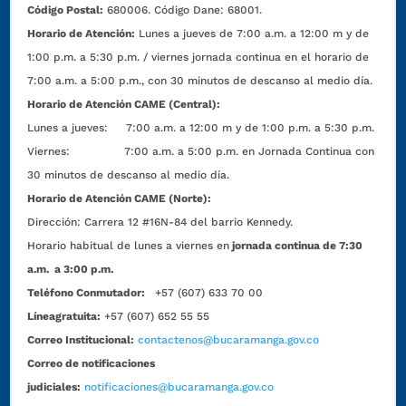
Código Postal:
680006. Código Dane: 68001.
Horario de Atención:
Lunes a jueves de 7:00 a.m. a 12:00 m y de
1:00 p.m. a 5:30 p.m. / viernes jornada continua en el horario de
7:00 a.m. a 5:00 p.m., con 30 minutos de descanso al medio día.
Horario de Atención CAME (Central):
Lunes a jueves: 7:00 a.m. a 12:00 m y de 1:00 p.m. a 5:30 p.m.
Viernes: 7:00 a.m. a 5:00 p.m. en Jornada Continua con
30 minutos de descanso al medio día.
Horario de Atención CAME (Norte):
Dirección:
Carrera 12 #16N-84 del barrio Kennedy.
Horario habitual de lunes a viernes en
jornada continua de 7:30
a.m. a 3:00 p.m.
Teléfono Conmutador:
+57 (607) 633 70 00
Líneagratuita:
+57 (607) 652 55 55
Correo Institucional:
contactenos@bucaramanga.gov.co
Correo de notificaciones
judiciales:
notificaciones@bucaramanga.gov.co