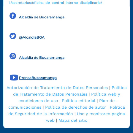
1/secretarias/oficina-de-control-interno-disciplinario/
Alcaldía de Bucaramanga
Funcionarios y contratistas
@AlcaldíaBGA
Alcaldía de Bucaramanga
PrensaBucaramanga
Autorización de Tratamiento de Datos Personales
|
Política
de Tratamiento de Datos Personales
|
Política web y
condiciones de uso
|
Política editorial
|
Plan de
comunicaciones
|
Política de derechos de autor
|
Política
de Seguridad de la Información
|
Uso y monitoreo pagina
web
|
Mapa del sitio