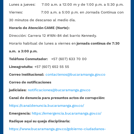
Lunes a jueves: 7:00 a.m. a 12:00 m y de 1:00 p.m. a 5:30 p.m.
Viernes: 7:00 a.m. a 5:00 p.m. en Jornada Continua con
30 minutos de descanso al medio día.
Horario de Atención CAME (Norte):
Dirección:
Carrera 12 #16N-84 del barrio Kennedy.
Horario habitual de lunes a viernes en
jornada continua de 7:30
a.m. a 3:00 p.m.
Teléfono Conmutador:
+57 (607) 633 70 00
Líneagratuita:
+57 (607) 652 55 55
Correo Institucional:
contactenos@bucaramanga.gov.co
Correo de notificaciones
judiciales:
notificaciones@bucaramanga.gov.co
Canal de denuncia para presuntos actos de corrupción:
https://canaldenuncia.bucaramanga.gov.co/
Emergencia:
https://emergencia.bucaramanga.gov.co/
Radique aquí su queja disciplinaria:
https://www.bucaramanga.gov.co/gobierno-ciudadanos-