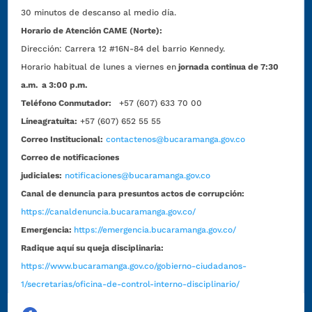
30 minutos de descanso al medio día.
Horario de Atención CAME (Norte):
Dirección:
Carrera 12 #16N-84 del barrio Kennedy.
Horario habitual de lunes a viernes en
jornada continua de 7:30
a.m. a 3:00 p.m.
Teléfono Conmutador:
+57 (607) 633 70 00
Líneagratuita:
+57 (607) 652 55 55
Correo Institucional:
contactenos@bucaramanga.gov.co
Correo de notificaciones
judiciales:
notificaciones@bucaramanga.gov.co
Canal de denuncia para presuntos actos de corrupción:
https://canaldenuncia.bucaramanga.gov.co/
Emergencia:
https://emergencia.bucaramanga.gov.co/
Radique aquí su queja disciplinaria:
https://www.bucaramanga.gov.co/gobierno-ciudadanos-
1/secretarias/oficina-de-control-interno-disciplinario/