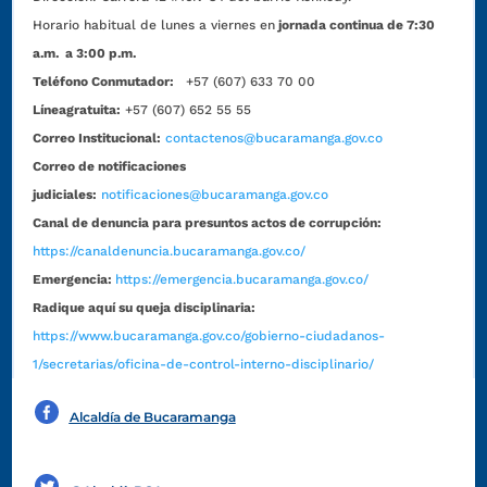
Horario habitual de lunes a viernes en
jornada continua de 7:30
a.m. a 3:00 p.m.
Teléfono Conmutador:
+57 (607) 633 70 00
Líneagratuita:
+57 (607) 652 55 55
Correo Institucional:
contactenos@bucaramanga.gov.co
Correo de notificaciones
judiciales:
notificaciones@bucaramanga.gov.co
Canal de denuncia para presuntos actos de corrupción:
https://canaldenuncia.bucaramanga.gov.co/
Emergencia:
https://emergencia.bucaramanga.gov.co/
Radique aquí su queja disciplinaria:
https://www.bucaramanga.gov.co/gobierno-ciudadanos-
1/secretarias/oficina-de-control-interno-disciplinario/
Alcaldía de Bucaramanga
Funcionarios y contratistas