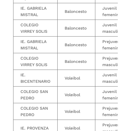
IE. GABRIELA
Juvenil
Baloncesto
MISTRAL
femenino
COLEGIO
Juvenil
Baloncesto
VIRREY SOLIS
masculino
IE. GABRIELA
Prejuvenil
Baloncesto
MISTRAL
femenino
COLEGIO
Prejuvenil
Baloncesto
VIRREY SOLIS
masculino
IE.
Juvenil
Voleibol
BICENTENARIO
masculino
COLEGIO SAN
Juvenil
Voleibol
PEDRO
femenino
COLEGIO SAN
Prejuvenil
Voleibol
PEDRO
femenino
Prejuvenil
IE. PROVENZA
Voleibol