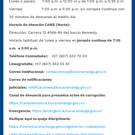
Lunes a jueves: 7:00 a.m. a 12:00 m y de 1:00 p.m. a 5:30 p.m.
Viernes: 7:00 a.m. a 5:00 p.m. en Jornada Continua con
30 minutos de descanso al medio día.
Horario de Atención CAME (Norte):
Dirección:
Carrera 12 #16N-84 del barrio Kennedy.
Horario habitual de lunes a viernes en
jornada continua de 7:30
a.m. a 3:00 p.m.
Teléfono Conmutador:
+57 (607) 633 70 00
Líneagratuita:
+57 (607) 652 55 55
Correo Institucional:
contactenos@bucaramanga.gov.co
Correo de notificaciones
judiciales:
notificaciones@bucaramanga.gov.co
Canal de denuncia para presuntos actos de corrupción:
https://canaldenuncia.bucaramanga.gov.co/
Emergencia:
https://emergencia.bucaramanga.gov.co/
Radique aquí su queja disciplinaria:
https://www.bucaramanga.gov.co/gobierno-ciudadanos-
1/secretarias/oficina-de-control-interno-disciplinario/