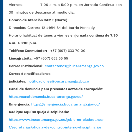
Viernes: 7:00 a.m. a 5:00 p.m. en Jornada Continua con
30 minutos de descanso al medio día.
Horario de Atención CAME (Norte):
Dirección:
Carrera 12 #16N-84 del barrio Kennedy.
Horario habitual de lunes a viernes en
jornada continua de 7:30
a.m. a 3:00 p.m.
Teléfono Conmutador:
+57 (607) 633 70 00
Líneagratuita:
+57 (607) 652 55 55
Correo Institucional:
contactenos@bucaramanga.gov.co
Correo de notificaciones
judiciales:
notificaciones@bucaramanga.gov.co
Canal de denuncia para presuntos actos de corrupción:
https://canaldenuncia.bucaramanga.gov.co/
Emergencia:
https://emergencia.bucaramanga.gov.co/
Radique aquí su queja disciplinaria:
https://www.bucaramanga.gov.co/gobierno-ciudadanos-
1/secretarias/oficina-de-control-interno-disciplinario/