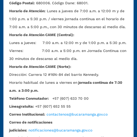
Código Postal:
680006. Código Dane: 68001.
Horario de Atención:
Lunes a jueves de 7:00 a.m. a 12:00 m y de
1:00 p.m. a 5:30 p.m. / viernes jornada continua en el horario de
7:00 a.m. a 5:00 p.m., con 30 minutos de descanso al medio día.
Horario de Atención CAME (Central):
Lunes a jueves: 7:00 a.m. a 12:00 m y de 1:00 p.m. a 5:30 p.m.
Viernes: 7:00 a.m. a 5:00 p.m. en Jornada Continua con
30 minutos de descanso al medio día.
Horario de Atención CAME (Norte):
Dirección:
Carrera 12 #16N-84 del barrio Kennedy.
Horario habitual de lunes a viernes en
jornada continua de 7:30
a.m. a 3:00 p.m.
Teléfono Conmutador:
+57 (607) 633 70 00
Líneagratuita:
+57 (607) 652 55 55
Correo Institucional:
contactenos@bucaramanga.gov.co
Correo de notificaciones
judiciales:
notificaciones@bucaramanga.gov.co