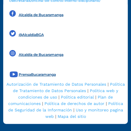
1/secretarias/oficina-de-control-interno-disciplinario/
Alcaldía de Bucaramanga
Funcionarios y contratistas
@AlcaldíaBGA
Alcaldía de Bucaramanga
PrensaBucaramanga
Autorización de Tratamiento de Datos Personales
|
Política
de Tratamiento de Datos Personales
|
Política web y
condiciones de uso
|
Política editorial
|
Plan de
comunicaciones
|
Política de derechos de autor
|
Política
de Seguridad de la Información
|
Uso y monitoreo pagina
web
|
Mapa del sitio