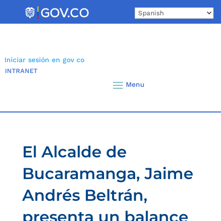
Skip
to
content
Iniciar sesión en gov co
INTRANET
El Alcalde de
Bucaramanga, Jaime
Andrés Beltrán,
presenta un balance