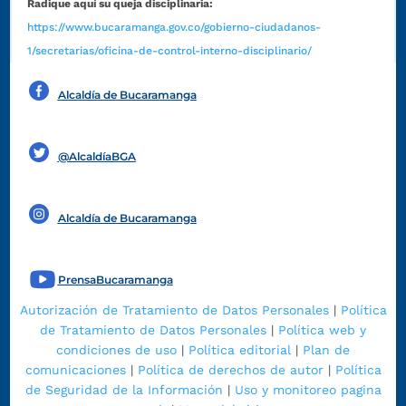
Radique aquí su queja disciplinaria:
https://www.bucaramanga.gov.co/gobierno-ciudadanos-
1/secretarias/oficina-de-control-interno-disciplinario/
Alcaldía de Bucaramanga
Funcionarios y contratistas
@AlcaldíaBGA
Alcaldía de Bucaramanga
PrensaBucaramanga
Autorización de Tratamiento de Datos Personales
|
Política
de Tratamiento de Datos Personales
|
Política web y
condiciones de uso
|
Política editorial
|
Plan de
comunicaciones
|
Política de derechos de autor
|
Política
de Seguridad de la Información
|
Uso y monitoreo pagina