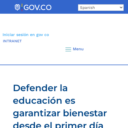
Skip
to
content
Iniciar sesión en gov co
INTRANET
Defender la
educación es
garantizar bienestar
desde el primer día