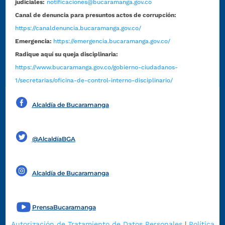
judiciales:
notificaciones@bucaramanga.gov.co
Canal de denuncia para presuntos actos de corrupción:
https://canaldenuncia.bucaramanga.gov.co/
Emergencia:
https://emergencia.bucaramanga.gov.co/
Radique aquí su queja disciplinaria:
https://www.bucaramanga.gov.co/gobierno-ciudadanos-
1/secretarias/oficina-de-control-interno-disciplinario/
Alcaldía de Bucaramanga
Funcionarios y contratistas
@AlcaldíaBGA
Alcaldía de Bucaramanga
PrensaBucaramanga
Autorización de Tratamiento de Datos Personales
|
Política