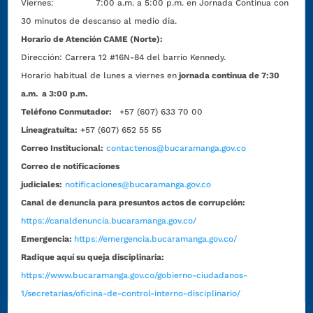
Viernes: 7:00 a.m. a 5:00 p.m. en Jornada Continua con
30 minutos de descanso al medio día.
Horario de Atención CAME (Norte):
Dirección:
Carrera 12 #16N-84 del barrio Kennedy.
Horario habitual de lunes a viernes en
jornada continua de 7:30
a.m. a 3:00 p.m.
Teléfono Conmutador:
+57 (607) 633 70 00
Líneagratuita:
+57 (607) 652 55 55
Correo Institucional:
contactenos@bucaramanga.gov.co
Correo de notificaciones
judiciales:
notificaciones@bucaramanga.gov.co
Canal de denuncia para presuntos actos de corrupción:
https://canaldenuncia.bucaramanga.gov.co/
Emergencia:
https://emergencia.bucaramanga.gov.co/
Radique aquí su queja disciplinaria:
https://www.bucaramanga.gov.co/gobierno-ciudadanos-
1/secretarias/oficina-de-control-interno-disciplinario/